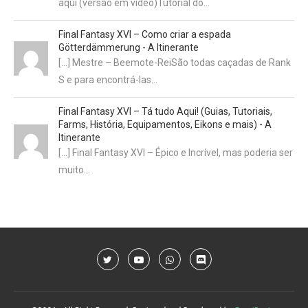
aqui (versão em vídeo)Tutorial do…
Final Fantasy XVI – Como criar a espada
Götterdämmerung - A Itinerante
[…] Mestre – Beemote-ReiSão todas caçadas de Rank
S e para encontrá-las…
Final Fantasy XVI – Tá tudo Aqui! (Guias, Tutoriais,
Farms, História, Equipamentos, Eikons e mais) - A
Itinerante
[…] Final Fantasy XVI – Épico e Incrível, mas poderia ser
muito…