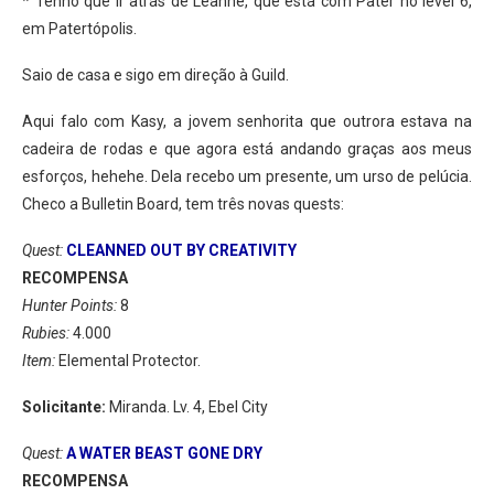
* Tenho que ir atrás de Leanne, que está com Pater no level 6,
em Patertópolis.
Saio de casa e sigo em direção à Guild.
Aqui falo com Kasy, a jovem senhorita que outrora estava na
cadeira de rodas e que agora está andando graças aos meus
esforços, hehehe. Dela recebo um presente, um urso de pelúcia.
Checo a Bulletin Board, tem três novas quests:
Quest:
CLEANNED OUT BY CREATIVITY
RECOMPENSA
Hunter Points:
8
Rubies:
4.000
Item:
Elemental Protector.
Solicitante:
Miranda. Lv. 4, Ebel City
Quest:
A WATER BEAST GONE DRY
RECOMPENSA