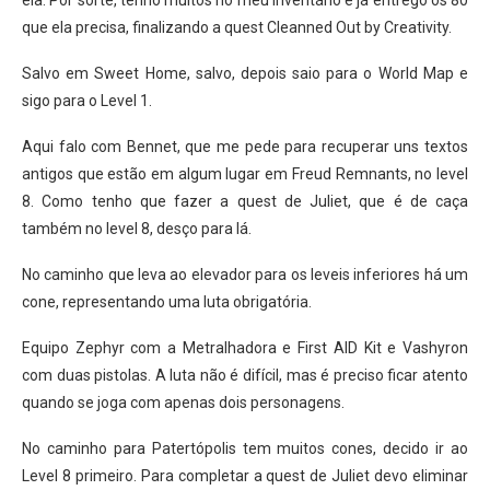
ela. Por sorte, tenho muitos no meu inventário e já entrego os 80
que ela precisa, finalizando a quest Cleanned Out by Creativity.
Salvo em Sweet Home, salvo, depois saio para o World Map e
sigo para o Level 1.
Aqui falo com Bennet, que me pede para recuperar uns textos
antigos que estão em algum lugar em Freud Remnants, no level
8. Como tenho que fazer a quest de Juliet, que é de caça
também no level 8, desço para lá.
No caminho que leva ao elevador para os leveis inferiores há um
cone, representando uma luta obrigatória.
Equipo Zephyr com a Metralhadora e First AID Kit e Vashyron
com duas pistolas. A luta não é difícil, mas é preciso ficar atento
quando se joga com apenas dois personagens.
No caminho para Patertópolis tem muitos cones, decido ir ao
Level 8 primeiro. Para completar a quest de Juliet devo eliminar