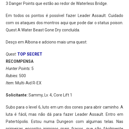
3 Danger Points que estão ao redor de Waterless Bridge.
Em todos os pontos é possível fazer Leader Assault. Cuidado
com os ataques dos montros aqui que pode dar o status poison.
Quest A Water Beast Gone Dry concluída.
Desço em Albona e adciono mais uma quest:
Quest:
TOP SECRET
RECOMPENSA
Hunter Points:
5
Rubies:
500
Item:
Multi-Aid R-EX
Solicitante:
Sammy, Lv. 4, Core Lift 1
Subo para o level 6, luto em um dos cones para abrir caminho. A
luta é fácil, mas não dá para fazer Leader Assault. Entro em
Patertópolis. Estou numa Dungeon com algumas telas. Nas
primeiras encontro inimigos mais fracos, que são fácilmente