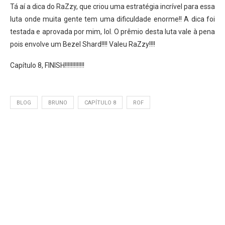
Tá aí a dica do RaZzy, que criou uma estratégia incrível para essa
luta onde muita gente tem uma dificuldade enorme!! A dica foi
testada e aprovada por mim, lol. O prêmio desta luta vale à pena
pois envolve um Bezel Shard!!!! Valeu RaZzy!!!!
Capítulo 8, FINISH!!!!!!!!!!!!!
BLOG
BRUNO
CAPÍTULO 8
ROF