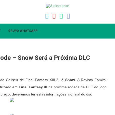
”
GRUPO WHATSAPP
 Mode – Snow Será a Próxima DLC
a
do Coliseu de
Final Fantasy XIII-2 é
Snow
. A Revista Famitsu
tilizado em
Final Fantasy XI
na próxima rodada de DLC do jogo.
reço, deveremos ter estas informações no final do dia.