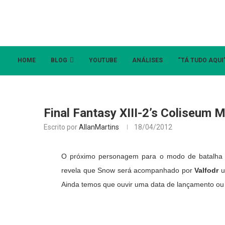
HOME
BLOG
YOUTUBE
ANÁLISES
“TÁ TUDO AQUI
Final Fantasy XIII-2’s Coliseum
Escrito por
AllanMartins
18/04/2012
O próximo personagem para o modo de batalh
revela que Snow será acompanhado por
Valfodr
u
Ainda temos que ouvir uma data de lançamento ou p