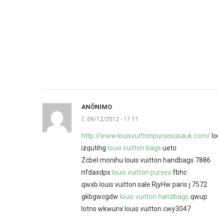
ANÔNIMO
09/12/2012 - 17:11
http://www.louisvuittonpursesusauk.com/
lo
izqutihg
louis vuitton bags
ueto
Zcbel monihu louis vuitton handbags 7886
nfdaxdpx
louis vuitton purses
fbhc
qwxb louis vuitton sale RjyHw paris j 7572
gkbgwcgdw
louis vuitton handbags
qwup
Iotns wkwunx louis vuitton cwy3047