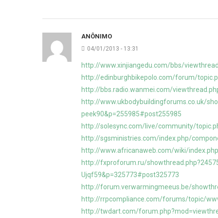
ANÔNIMO
04/01/2013 - 13:31
http://www.xinjiangedu.com/bbs/viewthrea
http://edinburghbikepolo.com/forum/topic
http://bbs.radio.wanmei.com/viewthread.p
http://www.ukbodybuildingforums.co.uk/sh
peek90&p=255985#post255985
http://solesync.com/live/community/topic
http://sgsministries.com/index.php/comp
http://www.africanaweb.com/wiki/index.php
http://fxproforum.ru/showthread.php?2457
Ujqf59&p=325773#post325773
http://forum.verwarmingmeeus.be/showt
http://rrpcompliance.com/forums/topic/w
http://twdart.com/forum.php?mod=viewthr