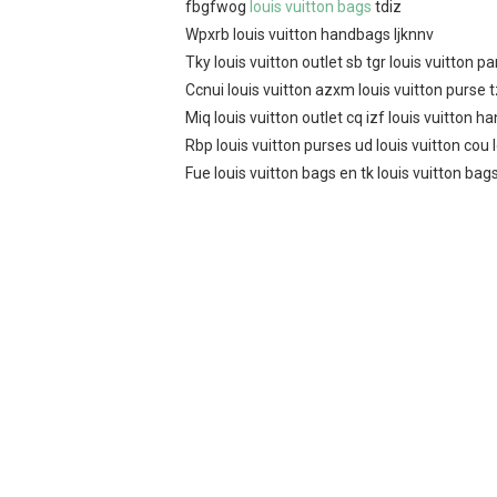
fbgfwog
louis vuitton bags
tdiz
Wpxrb louis vuitton handbags ljknnv
Tky louis vuitton outlet sb tgr louis vuitton pa
Ccnui louis vuitton azxm louis vuitton purse tz
Miq louis vuitton outlet cq izf louis vuitton 
Rbp louis vuitton purses ud louis vuitton cou 
Fue louis vuitton bags en tk louis vuitton bags 