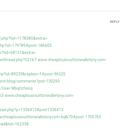
REPLY
d.php?tid=1178385&extra=
.php?id=179789#post-186605
hp?tid=68131&extra=
owthread.php?52167-www.cheaplouisvuittonwalletsny.com-
.php?id=89239&replies=1#post-96525
onent/blog/comments?pid=130293
/User:Wbqrlcfelcq
53-www.cheaplouisvuittonwalletsny.com-
hread.php?p=1336413#post1336413
wwcheaplouisvuittonwalletsnycom-kqlk70#post-1700765
ead&tid=162338