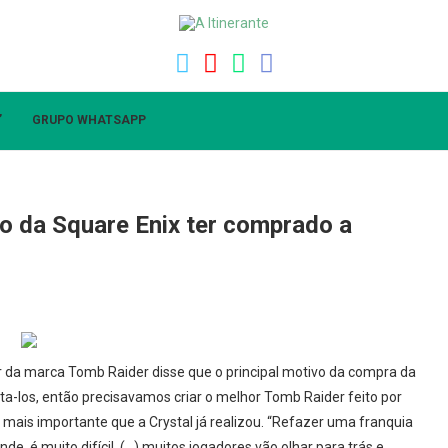
”
GRUPO WHATSAPP
vo da Square Enix ter comprado a
or da marca Tomb Raider disse que o principal motivo da compra da
a-los, então precisavamos criar o melhor Tomb Raider feito por
 mais importante que a Crystal já realizou. “Refazer uma franquia
e, é muito difícil, (…) muitos jogadores vão olhar para trás e