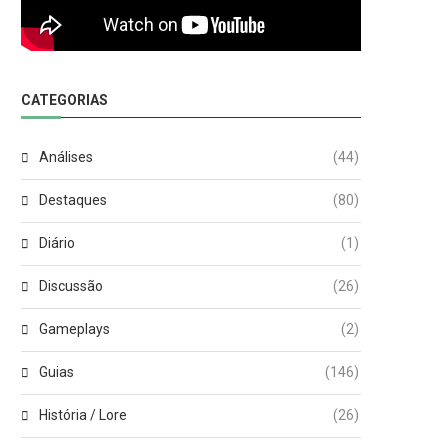
CATEGORIAS
Análises
(44)
Destaques
(80)
Diário
(1)
Discussão
(26)
Gameplays
(2)
Guias
(146)
História / Lore
(26)