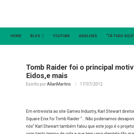
HOME
BLOG
YOUTUBE
ANÁLISES
“TÁ TUDO AQUI
Tomb Raider foi o principal moti
Eidos,e mais
Escrito por
AllanMartins
17/07/2012
Em entrevista ao site Games Industry, Karl Stewart diret
Square Enix foi Tomb Raider “… Não poderiamos desapont
nós” Karl Stweart também falou que este jogo é o projeto
com tanto tempo de vida e que tem uma clientela tão grand