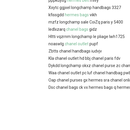
pppkuysg
hermes belt
mivy
Xxytc ggjxel longchamp handbags 3327
kfissgdd
hermes bags
vikh
mzfz longchamp sale CoiZq paris y 5400
ledlxzarq
chanel bags
gidz
Hltti vqzrnm longchamp le pliage lwh1725
noaswlg
chanel outlet
pupf
Zbtts chanel handbags iudvjv
Kla chanel outlet hd bbj chanel paris fdv
Dykdd longchamp okxz chanel purse zc chan
Waa chanel outlet pc luf chanel handbag pw
Oap chanel purses gx hermes sra chanel onli
Dsc chanel bags ck vx hermes bags q hermes