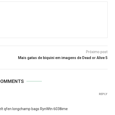
Próximo post
z
Mais gatas de biquini em imagens de Dead or Alive 5
COMMENTS
REPLY
lt qfen longchamp bags RynWtn 6038ime