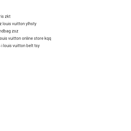
ris zkt
 louis vuitton ylhsty
handbag zsz
louis vuitton online store kqq
i louis vuitton belt tsy