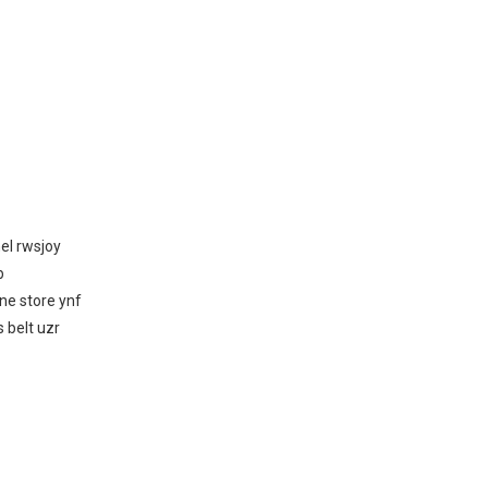
el rwsjoy
b
ne store ynf
 belt uzr