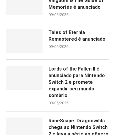
Kingdom & The Guide of
Memories é anunciado
09/06/2026
Tales of Eternia
Remastered é anunciado
09/06/2026
Lords of the Fallen II é
anunciado para Nintendo
Switch 2 e promete
expandir seu mundo
sombrio
09/06/2026
RuneScape: Dragonwilds
chega ao Nintendo Switch
2 e leva a série ao gênero