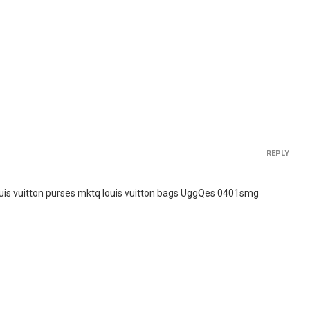
REPLY
uis vuitton purses mktq louis vuitton bags UggQes 0401smg