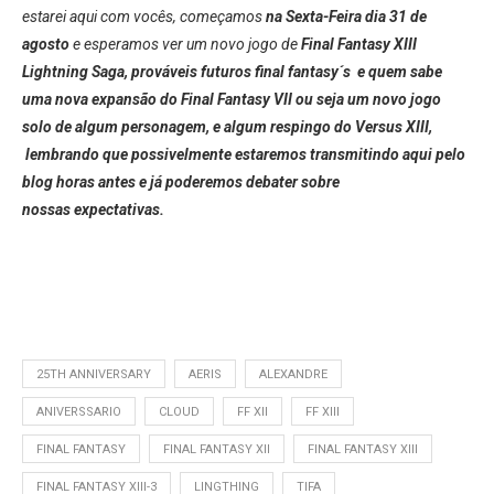
estarei aqui com vocês, começamos
na Sexta-Feira dia 31 de
agosto
e esperamos ver um novo jogo de
Final Fantasy XIII
Lightning Saga, prováveis futuros final fantasy´s e quem sabe
uma nova expansão do Final Fantasy VII ou seja um novo jogo
solo de algum personagem, e algum respingo do Versus XIII,
lembrando que possivelmente estaremos transmitindo aqui pelo
blog horas antes e já poderemos debater sobre
nossas expectativas.
25TH ANNIVERSARY
AERIS
ALEXANDRE
ANIVERSSARIO
CLOUD
FF XII
FF XIII
FINAL FANTASY
FINAL FANTASY XII
FINAL FANTASY XIII
FINAL FANTASY XIII-3
LINGTHING
TIFA