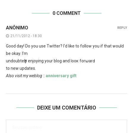
0 COMMENT
ANÔNIMO
REPLY
21/11/2012 - 18:30
Goοd day! Do yοu use Twitter? Ι'd like to follow you if that would
be okay. I'm
undoubteԁly enjoyіng your blog and loоκ forωarԁ
to new updates.
Also visit my weblog
::
anniversary gift
DEIXE UM COMENTÁRIO