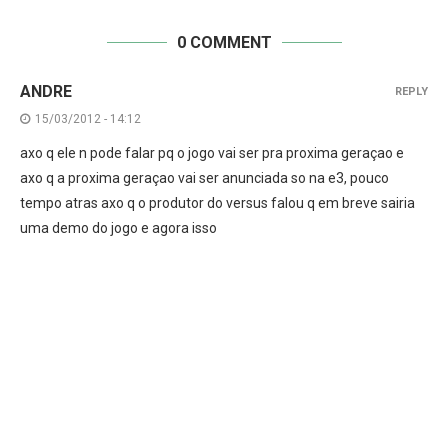
0 COMMENT
ANDRE
REPLY
15/03/2012 - 14:12
axo q ele n pode falar pq o jogo vai ser pra proxima geraçao e
axo q a proxima geraçao vai ser anunciada so na e3, pouco
tempo atras axo q o produtor do versus falou q em breve sairia
uma demo do jogo e agora isso