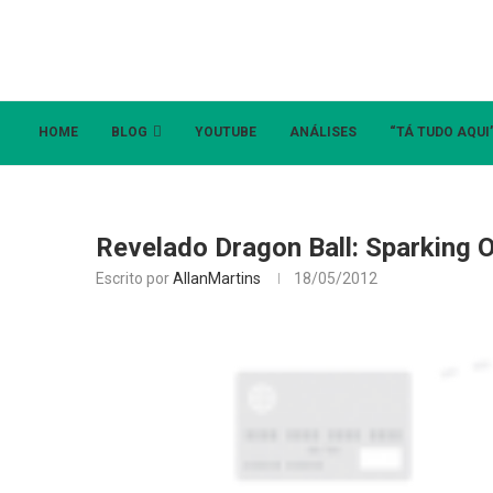
HOME
BLOG
YOUTUBE
ANÁLISES
“TÁ TUDO AQUI
Revelado Dragon Ball: Sparking
Escrito por
AllanMartins
18/05/2012