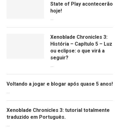
State of Play acontecerão
hoje!
13/09/2022
Xenoblade Chronicles 3:
História – Capítulo 5 – Luz
ou eclipse: o que virá a
seguir?
12/08/2022
Voltando a jogar e blogar após quase 5 anos!
30/07/2022
Xenoblade Chronicles 3: tutorial totalmente
traduzido em Português.
29/07/2022