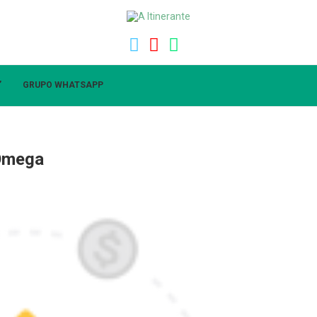
”
GRUPO WHATSAPP
 Omega