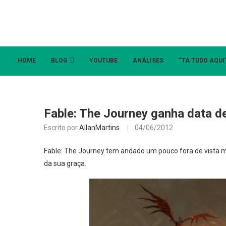
HOME
BLOG
YOUTUBE
ANÁLISES
“TÁ TUDO AQUI
Fable: The Journey ganha data d
Escrito por
AllanMartins
04/06/2012
Fable: The Journey tem andado um pouco fora de vista m
da sua graça.