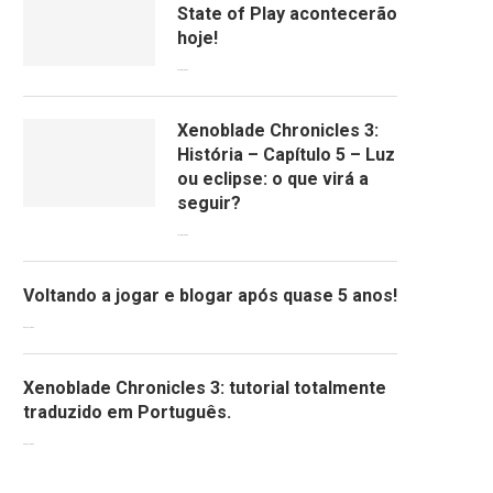
State of Play acontecerão
hoje!
13/09/2022
Xenoblade Chronicles 3:
História – Capítulo 5 – Luz
ou eclipse: o que virá a
seguir?
12/08/2022
Voltando a jogar e blogar após quase 5 anos!
30/07/2022
Xenoblade Chronicles 3: tutorial totalmente
traduzido em Português.
29/07/2022