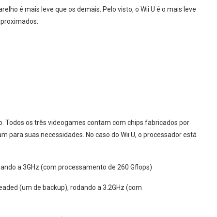
lho é mais leve que os demais. Pelo visto, o Wii U é o mais leve
 aproximados.
co. Todos os três videogames contam com chips fabricados por
 para suas necessidades. No caso do Wii U, o processador está
odando a 3GHz (com processamento de 260 Gflops)
hreaded (um de backup), rodando a 3.2GHz (com