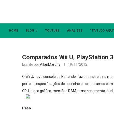
HOME
BLOG
YOUTUBE
ANÁLISES
“TÁ TUDO AQUI
Comparados Wii U, PlayStation 3 
Escrito por
AllanMartins
19/11/2012
O Wii U, novo console da Nintendo, faz sua estreia no me
perto as especificações do aparelho e comparamos com 
CPU, placa gráfica, memória RAM, armazenamento, áudio,
Peso