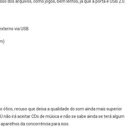
so dos arquivos, como jogos, bem lentos, já que a porta é USB 2.0.
xterno via USB
im)
o ótico, recuso que deixa a qualidade do som ainda mais superior
U não irá aceitar CDs de música e não se sabe ainda se terá algum
s aparelhos da concorrência para isso.