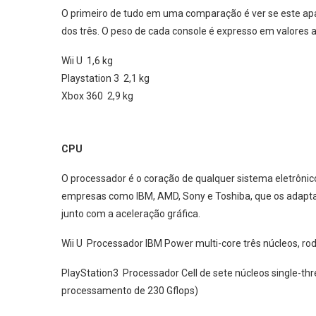
O primeiro de tudo em uma comparação é ver se este apare
dos três. O peso de cada console é expresso em valores
Wii U
1,6 kg
Playstation 3
2,1 kg
Xbox 360
2,9 kg
CPU
O processador é o coração de qualquer sistema eletrôni
empresas como IBM, AMD, Sony e Toshiba, que os adaptam
junto com a aceleração gráfica.
Wii U
Processador IBM Power multi-core três núcleos, r
PlayStation3
Processador Cell de sete núcleos single-t
processamento de 230 Gflops)