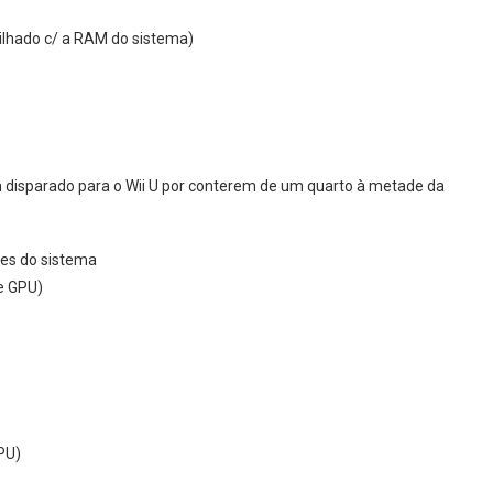
hado c/ a RAM do sistema)
 disparado para o Wii U por conterem de um quarto à metade da
es do sistema
e GPU)
PU)