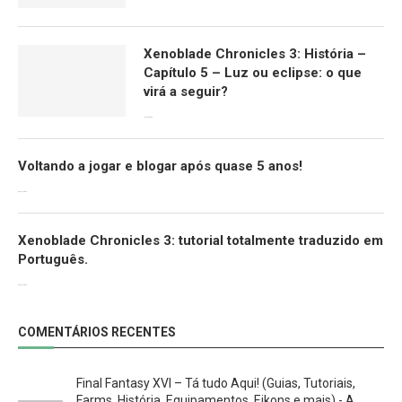
Xenoblade Chronicles 3: História –
Capítulo 5 – Luz ou eclipse: o que
virá a seguir?
12/08/2022
Voltando a jogar e blogar após quase 5 anos!
30/07/2022
Xenoblade Chronicles 3: tutorial totalmente traduzido em
Português.
29/07/2022
COMENTÁRIOS RECENTES
Final Fantasy XVI – Tá tudo Aqui! (Guias, Tutoriais,
Farms, História, Equipamentos, Eikons e mais) - A