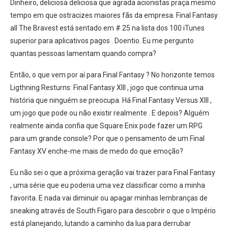
Dinheiro, deliciosa deliciosa que agrada acionistas praça mesmo
tempo em que ostracizes maiores fãs da empresa. Final Fantasy
all The Bravest está sentado em # 25 na lista dos 100 iTunes
superior para aplicativos pagos . Doentio. Eu me pergunto
quantas pessoas lamentam quando compra?
Então, o que vem por aí para Final Fantasy ? No horizonte temos
Ligthning Resturns: Final Fantasy XIII , jogo que continua uma
história que ninguém se preocupa. Há Final Fantasy Versus XIII ,
um jogo que pode ou não existir realmente . E depois? Alguém
realmente ainda confia que Square Enix pode fazer um RPG
para um grande console? Por que o pensamento de um Final
Fantasy XV enche-me mais de medo do que emoção?
Eu não sei o que a próxima geração vai trazer para Final Fantasy
, uma série que eu poderia uma vez classificar como a minha
favorita. E nada vai diminuir ou apagar minhas lembranças de
sneaking através de South Figaro para descobrir o que o Império
está planejando, lutando a caminho da lua para derrubar