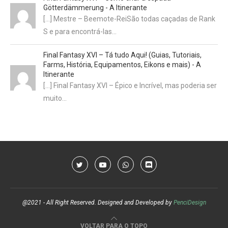
Götterdämmerung - A Itinerante
[…] Mestre – Beemote-ReiSão todas caçadas de Rank
S e para encontrá-las…
Final Fantasy XVI – Tá tudo Aqui! (Guias, Tutoriais,
Farms, História, Equipamentos, Eikons e mais) - A
Itinerante
[…] Final Fantasy XVI – Épico e Incrível, mas poderia ser
muito…
@2021 - All Right Reserved. Designed and Developed by
PenciDesign
VOLTAR PARA O TOPO