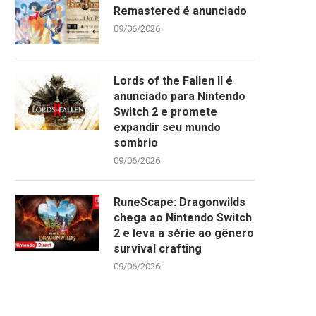
Remastered é anunciado
09/06/2026
Lords of the Fallen II é
VOLTANDO A JOGAR E BLOGAR
XENOBLADE CHRONICLES 3
anunciado para Nintendo
APÓS QUASE 5...
TUTORIAL TOTALMENTE
Switch 2 e promete
TRADUZIDO EM PORTUGUÊ
30/07/2022
expandir seu mundo
29/07/2022
sombrio
09/06/2026
RuneScape: Dragonwilds
chega ao Nintendo Switch
2 e leva a série ao gênero
survival crafting
09/06/2026