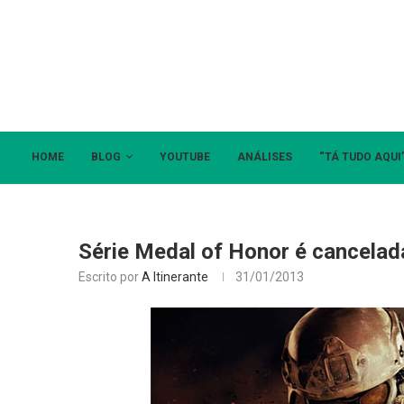
HOME
BLOG
YOUTUBE
ANÁLISES
“TÁ TUDO AQUI
Série Medal of Honor é cancelada
Escrito por
A Itinerante
31/01/2013