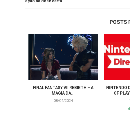
ação na dose certa
POSTS 
 PORTUGUÊS
FINAL FANTASY VII REBIRTH – A
NINTENDO D
E...
MAGIA DA...
OF PLAY
08/04/2024