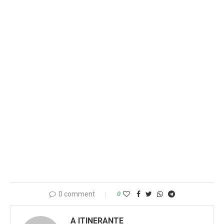
0 comment
0
A ITINERANTE