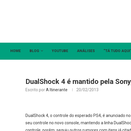
HOME
BLOG
YOUTUBE
ANÁLISES
“TÁ TUDO AQUI
DualShock 4 é mantido pela Sony
Escrito por
A Itinerante
20/02/2013
DualShock 4, o controle do esperado PS4, é anunciado no
seu controle no novo console, mantendo a linha DualShoc
controle, porém, seguiu outros rumores com itens já cita