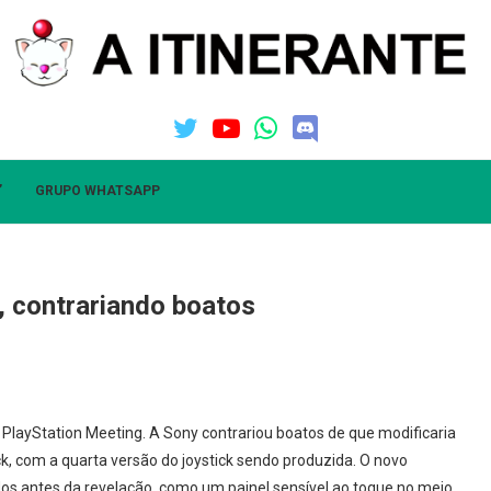
”
GRUPO WHATSAPP
, contrariando boatos
 PlayStation Meeting. A Sony contrariou boatos de que modificaria
k, com a quarta versão do joystick sendo produzida. O novo
dos antes da revelação, como um painel sensível ao toque no meio.