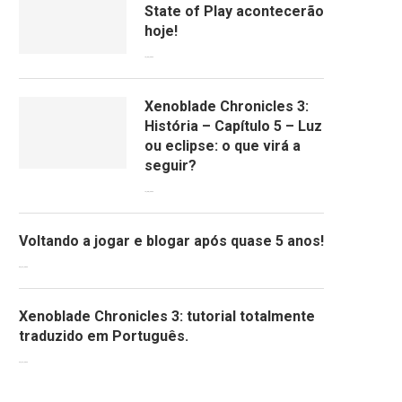
State of Play acontecerão
hoje!
13/09/2022
Xenoblade Chronicles 3:
História – Capítulo 5 – Luz
ou eclipse: o que virá a
seguir?
12/08/2022
Voltando a jogar e blogar após quase 5 anos!
30/07/2022
Xenoblade Chronicles 3: tutorial totalmente
traduzido em Português.
29/07/2022