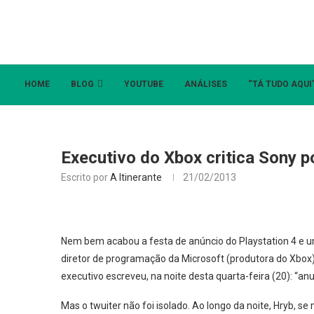
HOME
BLOG
YOUTUBE
ANÁLISES
“TÁ TUDO AQUI
Executivo do Xbox critica Sony p
Escrito por
A Itinerante
21/02/2013
Nem bem acabou a festa de anúncio do Playstation 4 e um
diretor de programação da Microsoft (produtora do Xbox), 
executivo escreveu, na noite desta quarta-feira (20): 
Mas o twuiter não foi isolado. Ao longo da noite, Hryb, s