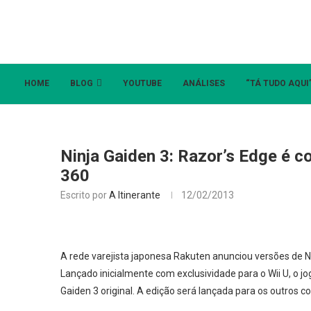
HOME
BLOG
YOUTUBE
ANÁLISES
“TÁ TUDO AQUI
Ninja Gaiden 3: Razor’s Edge é c
360
Escrito por
A Itinerante
12/02/2013
A rede varejista japonesa Rakuten anunciou versões de Ni
Lançado inicialmente com exclusividade para o Wii U, o j
Gaiden 3 original. A edição será lançada para os outros co