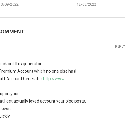
13/09/2022
12/08/2022
COMMENT
REPLY
ck out this generator.
t Premium Account which no one else has!
aft Account Generator
http://www
.
d upon your
at I get actually loved account your blog posts.
r even
ickly.