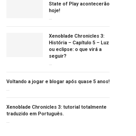
State of Play acontecerão
hoje!
13/09/2022
Xenoblade Chronicles 3:
História – Capítulo 5 – Luz
ou eclipse: o que virá a
seguir?
12/08/2022
Voltando a jogar e blogar após quase 5 anos!
30/07/2022
Xenoblade Chronicles 3: tutorial totalmente
traduzido em Português.
29/07/2022