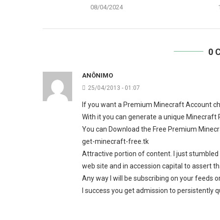
08/04/2024
0 
ANÔNIMO
25/04/2013 - 01:07
If you want a Premium Minecraft Account che
With it you can generate a unique Minecraf
You can Download the Free Premium Minecr
get-minecraft-free.tk
Attractive portion of content. I just stumble
web site and in accession capital to assert th
Any way I will be subscribing on your feeds o
I success you get admission to persistently qu