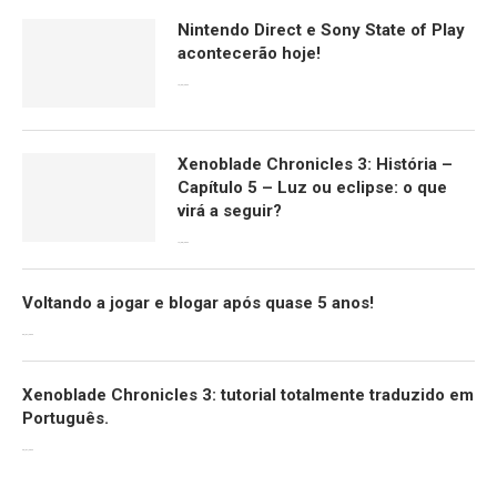
Nintendo Direct e Sony State of Play
acontecerão hoje!
13/09/2022
Xenoblade Chronicles 3: História –
Capítulo 5 – Luz ou eclipse: o que
virá a seguir?
12/08/2022
Voltando a jogar e blogar após quase 5 anos!
30/07/2022
Xenoblade Chronicles 3: tutorial totalmente traduzido em
Português.
29/07/2022