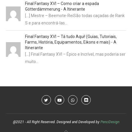
Final Fantasy XVI – Como criar a espada
Götterdämmerung - A Itinerante
[…] Mestre – Beemote-ReiSão todas caçadas de Rank
S e para encontrá-las…
Final Fantasy XVI – Tá tudo Aqui! (Guias, Tutoriais,
Farms, História, Equipamentos, Eikons e mais) - A
Itinerante
[…] Final Fantasy XVI – Épico e Incrível, mas poderia ser
muito…
@2021 - All Right Reserved. Designed and Developed by
PenciDesign