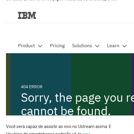
Você será capaz de assistir ao vivo no Ustream acima. E
Usuários de smartphones poderão vê-lo
aqui
.