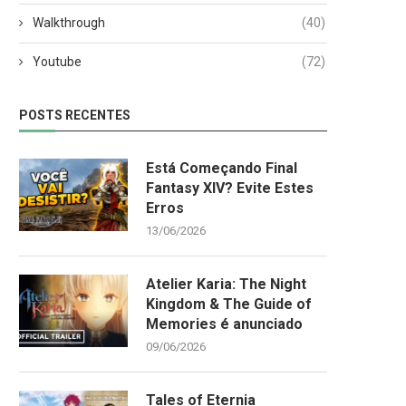
Walkthrough
(40)
Youtube
(72)
VOLTANDO A JOGAR E BLOGAR
XENOBLADE CHRONICLES 3
APÓS QUASE 5...
TUTORIAL TOTALMENTE
POSTS RECENTES
TRADUZIDO EM PORTUGUÊ
30/07/2022
29/07/2022
Está Começando Final
Fantasy XIV? Evite Estes
Erros
13/06/2026
Atelier Karia: The Night
Kingdom & The Guide of
Memories é anunciado
09/06/2026
Tales of Eternia