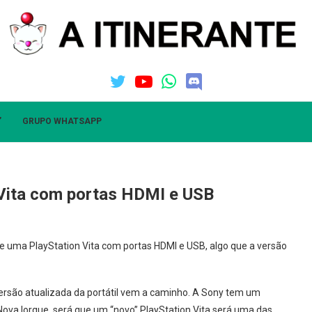
”
GRUPO WHATSAPP
 Vita com portas HDMI e USB
de uma PlayStation Vita com portas HDMI e USB, algo que a versão
ersão atualizada da portátil vem a caminho. A Sony tem um
ova Iorque, será que um “novo” PlayStation Vita será uma das