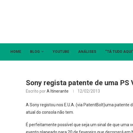
HOME
BLOG
YOUTUBE
ANÁLISES
“TÁ TUDO AQUI
Sony regista patente de uma PS
Escrito por
A Itinerante
12/02/2013
A Sony registou nos E.U.A. (via PatentBolt)uma patente 
atual do consola não tem.
É perfeitamente possível que seja um sinal de que uma v
evento planeado para 20 de fevereiro que decorrerá em N