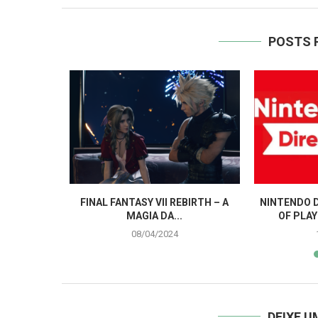
POSTS 
 PORTUGUÊS
FINAL FANTASY VII REBIRTH – A
NINTENDO D
E...
MAGIA DA...
OF PLAY
08/04/2024
DEIXE 