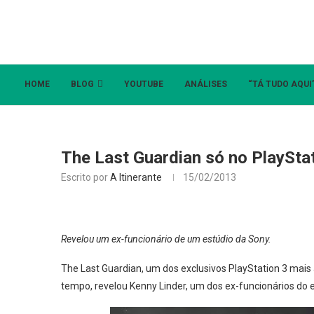
HOME
BLOG
YOUTUBE
ANÁLISES
“TÁ TUDO AQUI
The Last Guardian só no PlaySta
Escrito por
A Itinerante
15/02/2013
Revelou um ex-funcionário de um estúdio da Sony.
The Last Guardian, um dos exclusivos PlayStation 3 mais
tempo, revelou Kenny Linder, um dos ex-funcionários do e