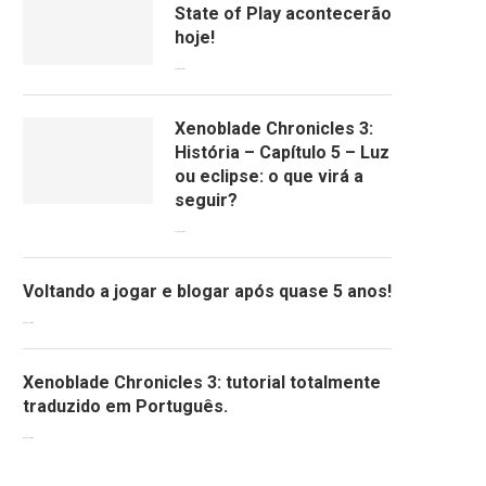
State of Play acontecerão
hoje!
13/09/2022
Xenoblade Chronicles 3:
História – Capítulo 5 – Luz
ou eclipse: o que virá a
seguir?
12/08/2022
Voltando a jogar e blogar após quase 5 anos!
30/07/2022
Xenoblade Chronicles 3: tutorial totalmente
traduzido em Português.
29/07/2022