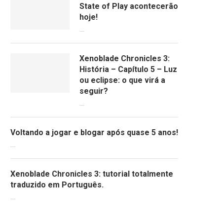
State of Play acontecerão
hoje!
13/09/2022
Xenoblade Chronicles 3:
História – Capítulo 5 – Luz
ou eclipse: o que virá a
seguir?
12/08/2022
Voltando a jogar e blogar após quase 5 anos!
30/07/2022
Xenoblade Chronicles 3: tutorial totalmente
traduzido em Português.
29/07/2022