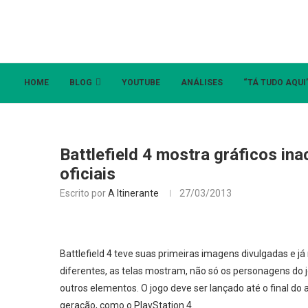
HOME
BLOG
YOUTUBE
ANÁLISES
“TÁ TUDO AQUI
Battlefield 4 mostra gráficos in
oficiais
Escrito por
A Itinerante
27/03/2013
Battlefield 4 teve suas primeiras imagens divulgadas e j
diferentes, as telas mostram, não só os personagens do 
outros elementos. O jogo deve ser lançado até o final d
geração, como o PlayStation 4.