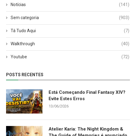
Notícias
(141)
Sem categoria
(903)
Tá Tudo Aqui
(7)
Walkthrough
(40)
Youtube
(72)
POSTS RECENTES
Está Começando Final Fantasy XIV?
Evite Estes Erros
13/06/2026
Atelier Karia: The Night Kingdom &
The Guide of Memories é anunciado