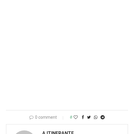
0 comment
0
A ITINERANTE