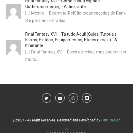
Final Fantasy XVI – Como criar a espada
Götterdämmerung - A Itinerante
[…] Mestre – Beemote-ReiSão todas caçadas de Rank
S e para encontrá-las…
Final Fantasy XVI – Tá tudo Aqui! (Guias, Tutoriais,
Farms, História, Equipamentos, Eikons e mais) - A
Itinerante
[…] Final Fantasy XVI – Épico e Incrível, mas poderia ser
muito…
@2021 - All Right Reserved. Designed and Developed by
PenciDesign