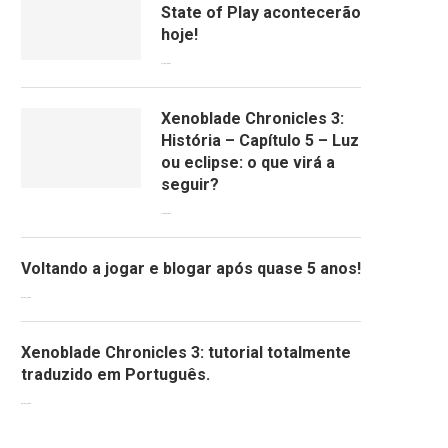
State of Play acontecerão
hoje!
13/09/2022
Xenoblade Chronicles 3:
História – Capítulo 5 – Luz
ou eclipse: o que virá a
seguir?
12/08/2022
Voltando a jogar e blogar após quase 5 anos!
30/07/2022
Xenoblade Chronicles 3: tutorial totalmente
traduzido em Português.
29/07/2022