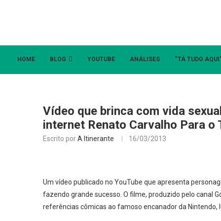
HOME
BLOG
YOUTUBE
ANÁLISES
“TÁ TUDO AQUI
Vídeo que brinca com vida sexual
internet Renato Carvalho Para o
Escrito por
A Itinerante
16/03/2013
Um vídeo publicado no YouTube que apresenta person
fazendo grande sucesso. O filme, produzido pelo canal 
referências cômicas ao famoso encanador da Nintendo, lu