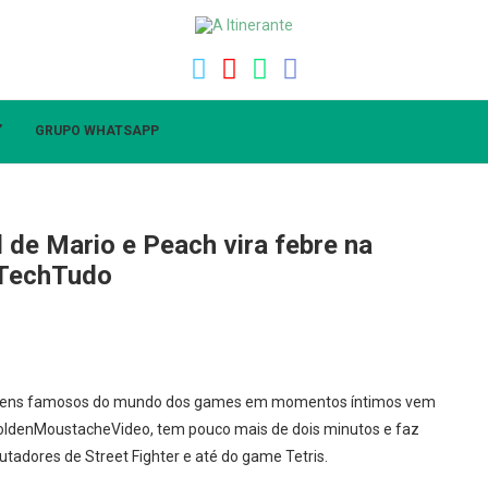
”
GRUPO WHATSAPP
 de Mario e Peach vira febre na
 TechTudo
agens famosos do mundo dos games em momentos íntimos vem
GoldenMoustacheVideo, tem pouco mais de dois minutos e faz
tadores de Street Fighter e até do game Tetris.