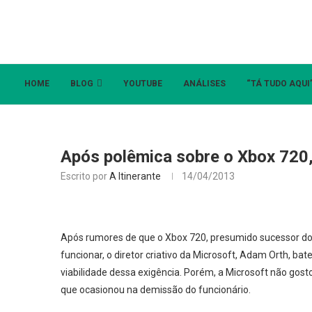
HOME
BLOG
YOUTUBE
ANÁLISES
“TÁ TUDO AQUI
Após polêmica sobre o Xbox 720,
Escrito por
A Itinerante
14/04/2013
Após rumores de que o Xbox 720, presumido sucessor do
funcionar, o diretor criativo da Microsoft, Adam Orth, b
viabilidade dessa exigência. Porém, a Microsoft não gos
que ocasionou na demissão do funcionário.