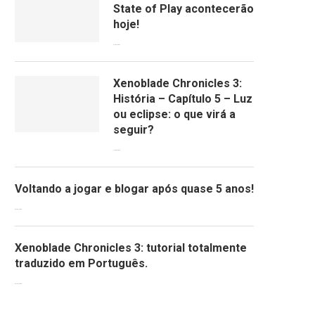
State of Play acontecerão
hoje!
13/09/2022
Xenoblade Chronicles 3:
História – Capítulo 5 – Luz
ou eclipse: o que virá a
seguir?
12/08/2022
Voltando a jogar e blogar após quase 5 anos!
30/07/2022
Xenoblade Chronicles 3: tutorial totalmente
traduzido em Português.
29/07/2022