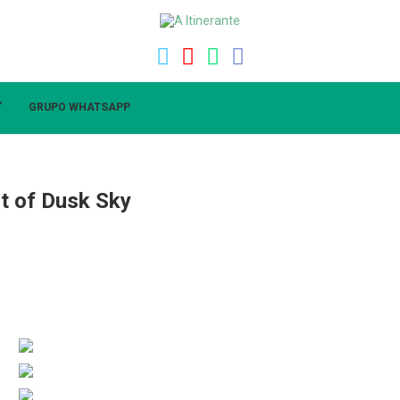
”
GRUPO WHATSAPP
st of Dusk Sky