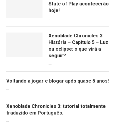
State of Play acontecerão
hoje!
13/09/2022
Xenoblade Chronicles 3:
História – Capítulo 5 – Luz
ou eclipse: o que virá a
seguir?
12/08/2022
Voltando a jogar e blogar após quase 5 anos!
30/07/2022
Xenoblade Chronicles 3: tutorial totalmente
traduzido em Português.
29/07/2022