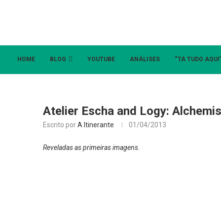
HOME
BLOG
YOUTUBE
ANÁLISES
“TÁ TUDO AQUI
Atelier Escha and Logy: Alchemi
Escrito por
A Itinerante
01/04/2013
Reveladas as primeiras imagens.