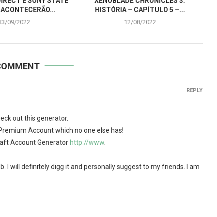
IRECT E SONY STATE
XENOBLADE CHRONICLES 3:
 ACONTECERÃO...
HISTÓRIA – CAPÍTULO 5 –...
13/09/2022
12/08/2022
COMMENT
REPLY
ck out this generator.
t Premium Account which no one else has!
aft Account Generator
http://www
.
 I will definitely digg it and personally suggest to my friends. I am