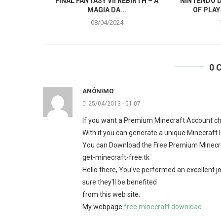
FINAL FANTASY VII REBIRTH – A
NINTENDO D
MAGIA DA...
OF PLAY
08/04/2024
0 
ANÔNIMO
25/04/2013 - 01:07
If you want a Premium Minecraft Account che
With it you can generate a unique Minecraf
You can Download the Free Premium Minecr
get-minecraft-free.tk
Hello there, You've performed an excellent job.
sure they'll be benefited
from this web site.
My webpage
free minecraft download