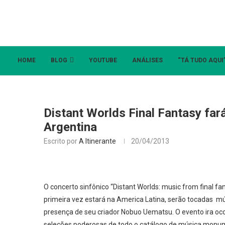
HOME
BLOG
YOUTUBE
ANÁLISES
“TÁ TUDO AQUI
Distant Worlds Final Fantasy fa
Argentina
Escrito por
A Itinerante
20/04/2013
O concerto sinfônico “Distant Worlds: music from final fa
primeira vez estará na America Latina, serão tocadas mús
presença de seu criador Nobuo Uematsu. O evento ira oco
seleções poderosas de todo o catálogo de música monum