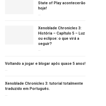
State of Play acontecerão
hoje!
13/09/2022
Xenoblade Chronicles 3:
História – Capítulo 5 – Luz
ou eclipse: o que virá a
seguir?
12/08/2022
Voltando a jogar e blogar após quase 5 anos!
30/07/2022
Xenoblade Chronicles 3: tutorial totalmente
traduzido em Português.
29/07/2022