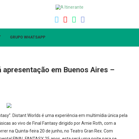
”
GRUPO WHATSAPP
rá apresentação em Buenos Aires –
ntasy”. Distant Worlds é uma experiência em multimídia única pela
icas ao vivo de Final Fantasy dirigido por Arnie Roth, com a
rrer na Quinta-feira 20 de junho, no Teatro Gran Rex. Com
ental FINAL FANTASY 25 anos, esta será uma noite para se