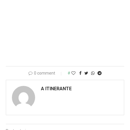
0 comment
0
A ITINERANTE