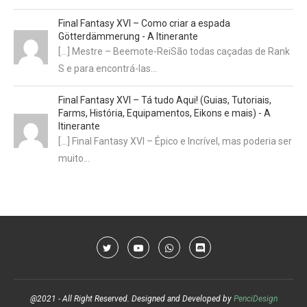
Final Fantasy XVI – Como criar a espada
Götterdämmerung - A Itinerante
[…] Mestre – Beemote-ReiSão todas caçadas de Rank
S e para encontrá-las…
Final Fantasy XVI – Tá tudo Aqui! (Guias, Tutoriais,
Farms, História, Equipamentos, Eikons e mais) - A
Itinerante
[…] Final Fantasy XVI – Épico e Incrível, mas poderia ser
muito…
@2021 - All Right Reserved. Designed and Developed by
PenciDesign