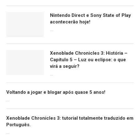
Nintendo Direct e Sony State of Play
acontecerão hoje!
13/09/2022
Xenoblade Chronicles 3: História –
Capítulo 5 – Luz ou eclipse: o que
virá a seguir?
12/08/2022
Voltando a jogar e blogar após quase 5 anos!
30/07/2022
Xenoblade Chronicles 3: tutorial totalmente traduzido em
Português.
29/07/2022