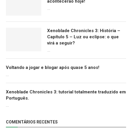
acontecerão hoje!
13/09/2022
Xenoblade Chronicles 3: História –
Capítulo 5 – Luz ou eclipse: o que
virá a seguir?
12/08/2022
Voltando a jogar e blogar após quase 5 anos!
30/07/2022
Xenoblade Chronicles 3: tutorial totalmente traduzido em
Português.
29/07/2022
COMENTÁRIOS RECENTES