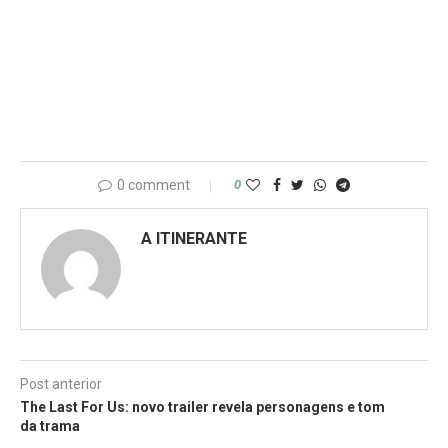
0 comment
0
A ITINERANTE
Post anterior
The Last For Us: novo trailer revela personagens e tom
da trama