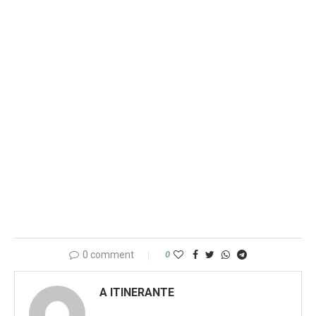
0 comment
0
A ITINERANTE