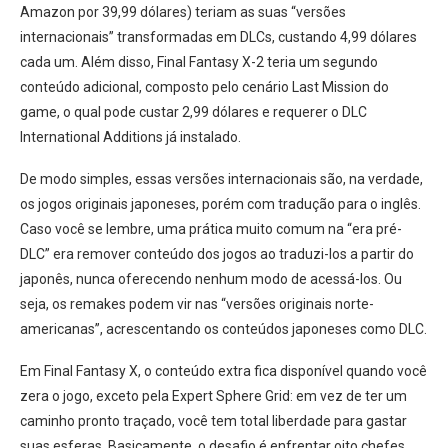
Amazon por 39,99 dólares) teriam as suas “versões
internacionais” transformadas em DLCs, custando 4,99 dólares
cada um. Além disso, Final Fantasy X-2 teria um segundo
conteúdo adicional, composto pelo cenário Last Mission do
game, o qual pode custar 2,99 dólares e requerer o DLC
International Additions já instalado.
De modo simples, essas versões internacionais são, na verdade,
os jogos originais japoneses, porém com tradução para o inglês.
Caso você se lembre, uma prática muito comum na “era pré-
DLC” era remover conteúdo dos jogos ao traduzi-los a partir do
japonês, nunca oferecendo nenhum modo de acessá-los. Ou
seja, os remakes podem vir nas “versões originais norte-
americanas”, acrescentando os conteúdos japoneses como DLC.
Em Final Fantasy X, o conteúdo extra fica disponível quando você
zera o jogo, exceto pela Expert Sphere Grid: em vez de ter um
caminho pronto traçado, você tem total liberdade para gastar
suas esferas. Basicamente, o desafio é enfrentar oito chefes