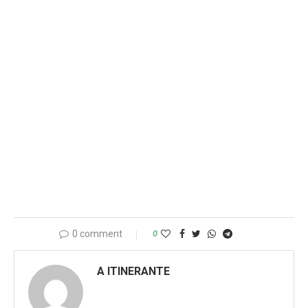
0 comment
0
A ITINERANTE