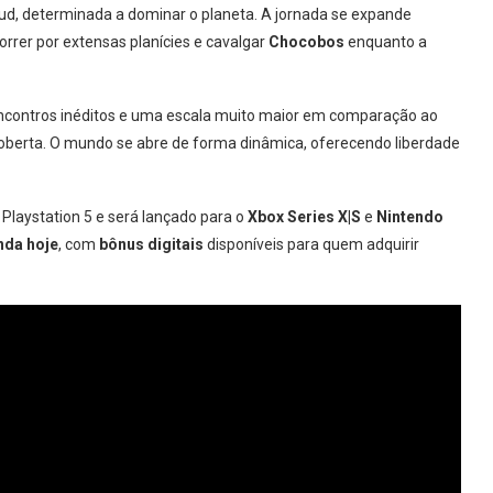
ud, determinada a dominar o planeta. A jornada se expande
orrer por extensas planícies e cavalgar
Chocobos
enquanto a
ncontros inéditos e uma escala muito maior em comparação ao
coberta. O mundo se abre de forma dinâmica, oferecendo liberdade
 Playstation 5 e será lançado para o
Xbox Series X|S
e
Nintendo
nda hoje
, com
bônus digitais
disponíveis para quem adquirir