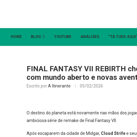
HOME
BLOG
YOUTUBE
ANÁLISES
“TÁ TUDO AQUI
FINAL FANTASY VII REBIRTH che
com mundo aberto e novas aven
Escrito por
A Itinerante
05/02/2026
O destino do planeta está novamente nas mãos dos jog
ambiciosa série de remake de Final Fantasy VII.
Após escaparem da cidade de Midgar,
Cloud Strife
e seu