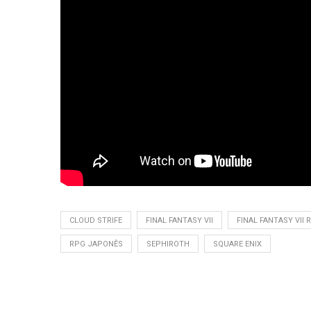
CLOUD STRIFE
FINAL FANTASY VII
FINAL FANTASY VII 
RPG JAPONÊS
SEPHIROTH
SQUARE ENIX