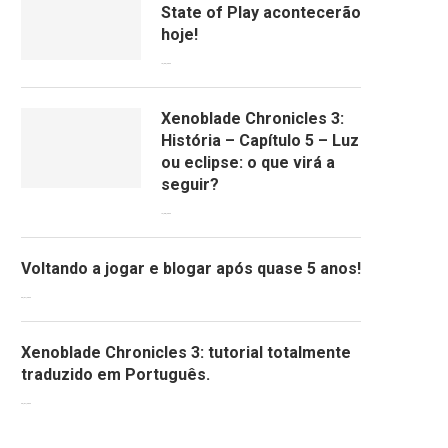
State of Play acontecerão
hoje!
13/09/2022
Xenoblade Chronicles 3:
História – Capítulo 5 – Luz
ou eclipse: o que virá a
seguir?
12/08/2022
Voltando a jogar e blogar após quase 5 anos!
30/07/2022
Xenoblade Chronicles 3: tutorial totalmente
traduzido em Português.
29/07/2022