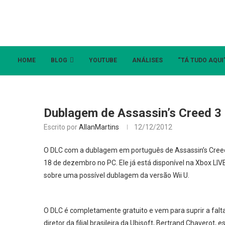
HOME
BLOG
YOUTUBE
ANÁLISES
“TÁ TUDO AQUI
Dublagem de Assassin’s Creed 3 
Escrito por
AllanMartins
12/12/2012
O DLC com a dublagem em português de Assassin’s Creed 
18 de dezembro no PC. Ele já está disponível na Xbox LI
sobre uma possível dublagem da versão Wii U.
O DLC é completamente gratuito e vem para suprir a fal
diretor da filial brasileira da Ubisoft, Bertrand Chaverot