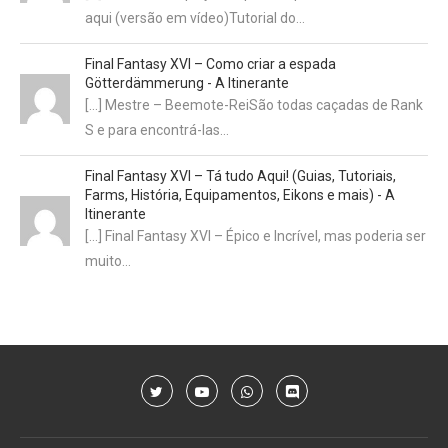
aqui (versão em vídeo)Tutorial do…
Final Fantasy XVI – Como criar a espada
Götterdämmerung - A Itinerante
[…] Mestre – Beemote-ReiSão todas caçadas de Rank
S e para encontrá-las…
Final Fantasy XVI – Tá tudo Aqui! (Guias, Tutoriais,
Farms, História, Equipamentos, Eikons e mais) - A
Itinerante
[…] Final Fantasy XVI – Épico e Incrível, mas poderia ser
muito…