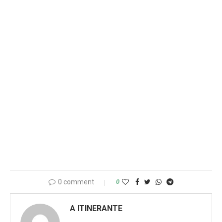
0 comment
0
A ITINERANTE