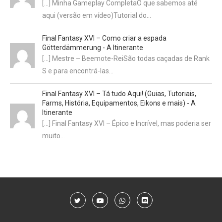
[…] Minha Gameplay CompletaO que sabemos até
aqui (versão em vídeo)Tutorial do…
Final Fantasy XVI – Como criar a espada
Götterdämmerung - A Itinerante
[…] Mestre – Beemote-ReiSão todas caçadas de Rank
S e para encontrá-las…
Final Fantasy XVI – Tá tudo Aqui! (Guias, Tutoriais,
Farms, História, Equipamentos, Eikons e mais) - A
Itinerante
[…] Final Fantasy XVI – Épico e Incrível, mas poderia ser
muito…