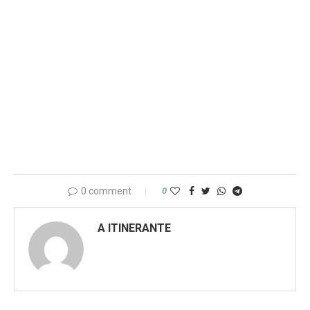
0 comment
0
A ITINERANTE