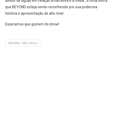
divisor de águas em relação à narrativa e à mídia”, e uma honra
que BEYOND esteja sendo reconhecido por sua poderosa
história e apresentação de alto nível.
Esperamos que gostem do show!
BEYOND: TWO SOULS