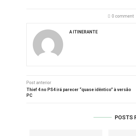
0 comment
A ITINERANTE
Post anterior
Thief 4 no PS4 irá parecer “quase idêntico” à versão
PC
POSTS 