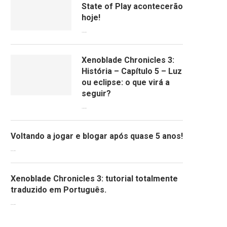
State of Play acontecerão
hoje!
13/09/2022
Xenoblade Chronicles 3:
História – Capítulo 5 – Luz
ou eclipse: o que virá a
seguir?
12/08/2022
Voltando a jogar e blogar após quase 5 anos!
30/07/2022
Xenoblade Chronicles 3: tutorial totalmente
traduzido em Português.
29/07/2022