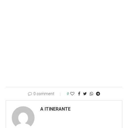
0 comment
0
A ITINERANTE