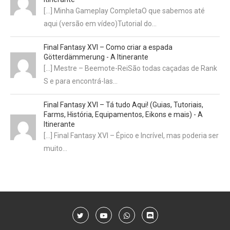
[…] Minha Gameplay CompletaO que sabemos até
aqui (versão em vídeo)Tutorial do…
Final Fantasy XVI – Como criar a espada
Götterdämmerung - A Itinerante
[…] Mestre – Beemote-ReiSão todas caçadas de Rank
S e para encontrá-las…
Final Fantasy XVI – Tá tudo Aqui! (Guias, Tutoriais,
Farms, História, Equipamentos, Eikons e mais) - A
Itinerante
[…] Final Fantasy XVI – Épico e Incrível, mas poderia ser
muito…