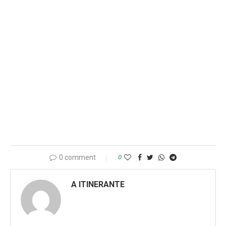
0 comment
0
A ITINERANTE