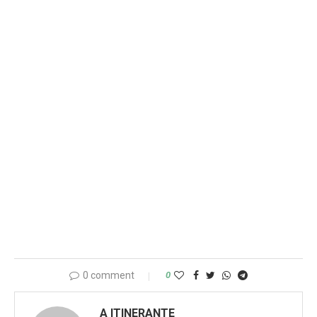
0 comment
0
A ITINERANTE