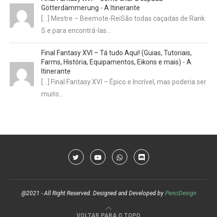
Götterdämmerung - A Itinerante
[…] Mestre – Beemote-ReiSão todas caçadas de Rank
S e para encontrá-las…
Final Fantasy XVI – Tá tudo Aqui! (Guias, Tutoriais,
Farms, História, Equipamentos, Eikons e mais) - A
Itinerante
[…] Final Fantasy XVI – Épico e Incrível, mas poderia ser
muito…
@2021 - All Right Reserved. Designed and Developed by
PenciDesign
VOLTAR PARA O TOPO