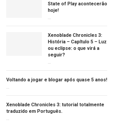
State of Play acontecerão
hoje!
13/09/2022
Xenoblade Chronicles 3:
História – Capítulo 5 – Luz
ou eclipse: o que virá a
seguir?
12/08/2022
Voltando a jogar e blogar após quase 5 anos!
30/07/2022
Xenoblade Chronicles 3: tutorial totalmente
traduzido em Português.
29/07/2022