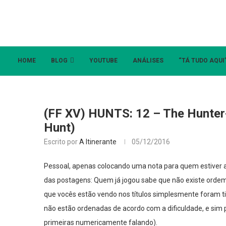
HOME
BLOG
YOUTUBE
ANÁLISES
“TÁ TUDO AQUI
(FF XV) HUNTS: 12 – The Hunter
Hunt)
Escrito por
A Itinerante
05/12/2016
Pessoal, apenas colocando uma nota para quem estiver 
das postagens: Quem já jogou sabe que não existe ordem
que vocês estão vendo nos títulos simplesmente foram tir
não estão ordenadas de acordo com a dificuldade, e sim
primeiras numericamente falando).