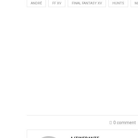
ANDRÉ
FF XV
FINAL FANTASY XV
HUNTS
M
0 comment