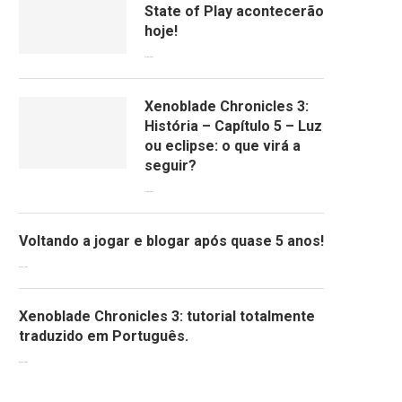
State of Play acontecerão
hoje!
13/09/2022
Xenoblade Chronicles 3:
História – Capítulo 5 – Luz
ou eclipse: o que virá a
seguir?
12/08/2022
Voltando a jogar e blogar após quase 5 anos!
30/07/2022
Xenoblade Chronicles 3: tutorial totalmente
traduzido em Português.
29/07/2022