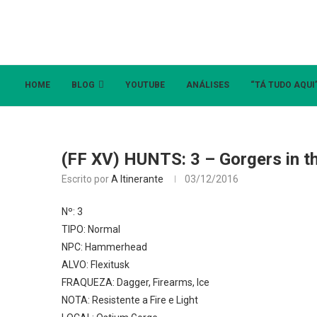
HOME
BLOG
YOUTUBE
ANÁLISES
“TÁ TUDO AQUI
(FF XV) HUNTS: 3 – Gorgers in th
Escrito por
A Itinerante
03/12/2016
Nº: 3
TIPO: Normal
NPC: Hammerhead
ALVO: Flexitusk
FRAQUEZA: Dagger, Firearms, Ice
NOTA: Resistente a Fire e Light