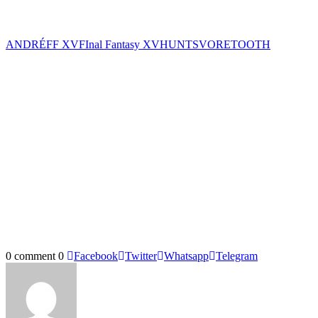
ANDRÉ
FF XV
FInal Fantasy XV
HUNTS
VORETOOTH
0 comment
0
Facebook
Twitter
Whatsapp
Telegram