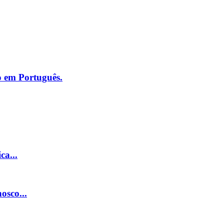
o em Português.
ca...
osco...