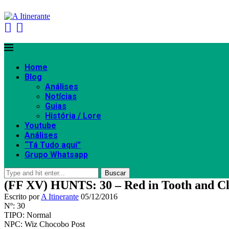
Home
Blog
Análises
Notícias
Guias
História / Lore
Youtube
Análises
“Tá Tudo aqui”
Grupo Whatsapp
Buscar
(FF XV) HUNTS: 30 – Red in Tooth and Cl
Escrito por
A Itinerante
05/12/2016
Nº: 30
TIPO: Normal
NPC: Wiz Chocobo Post