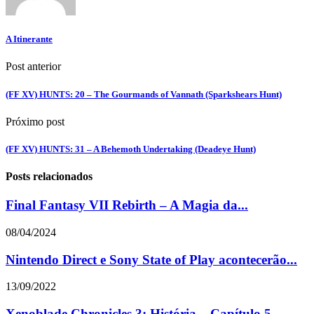
A Itinerante
Post anterior
(FF XV) HUNTS: 20 – The Gourmands of Vannath (Sparkshears Hunt)
Próximo post
(FF XV) HUNTS: 31 – A Behemoth Undertaking (Deadeye Hunt)
Posts relacionados
Final Fantasy VII Rebirth – A Magia da...
08/04/2024
Nintendo Direct e Sony State of Play acontecerão...
13/09/2022
Xenoblade Chronicles 3: História – Capítulo 5 –...