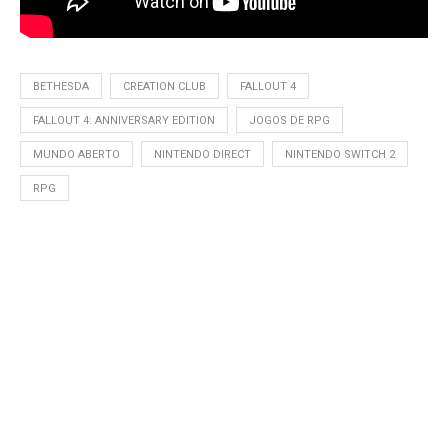
BETHESDA
CREATION CLUB
FALLOUT 4
FALLOUT 4: ANNIVERSARY EDITION
JOGOS DE RPG
MUNDO ABERTO
NINTENDO DIRECT
NINTENDO SWITCH 2
RPG