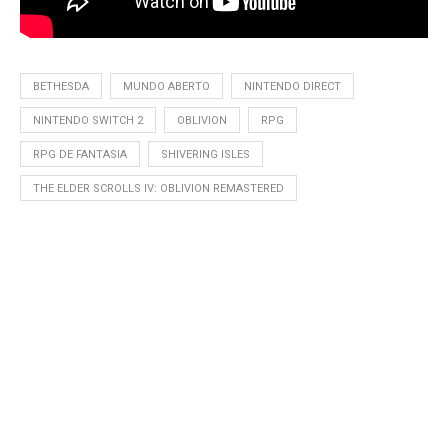
BETHESDA
MUNDO ABERTO
NINTENDO DIRECT
NINTENDO SWITCH 2
OBLIVION
RPG
RPG DE FANTASIA
SHIVERING ISLES
THE ELDER SCROLLS IV: OBLIVION REMASTERED