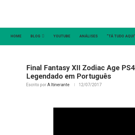
HOME
BLOG
YOUTUBE
ANÁLISES
“TÁ TUDO AQUI
Final Fantasy XII Zodiac Age P
Legendado em Português
Escrito por
A Itinerante
12/07/2017