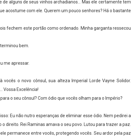
de de alguns de seus vinhos archadianos… Mas ele certamente tem
e que acostume com ele. Querem um pouco senhores? Há o bastante
ois fechem este portão como ordenado. Minha garganta ressecou
 terminou bem.
eu me apressar.
 vocês o novo cônsul, sua alteza Imperial Lorde Vayne Solidor.
… Vossa Excelência!
para o seu cônsul? Com ódio que vocês olham para o Império?
so: Eu não nutro esperanças de eliminar esse ódio. Nem pedirei a
do o direito. Rei Raminas amava o seu povo. Lutou para trazer a paz.
ele permanece entre vocês, protegendo vocês. Seu ardor pela paz