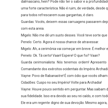
dalmascano, hein? Pode não ter o sabor e a profundida
uma forte característica. Não é ruim, de verdade, desd
para todos refrescarem suas gargantas, é claro.
Guardas: Vocês, deixem essas carruagens passarem dep
com esta areia.
Migelo: Não me dê um susto desses. Você teve sorte que
Penelo: Certo. Agora é nossa chance de atravessar.
Migelo: Ah, a cerimônia vai começar em breve. É melhor 
Penelo: Ok. Tá certo! Vaan! Espere! O que foi? Vaan?
Guarda cerimonialista: Nós teremos ordem! Apresento à
Comandante dos exércitos ocidentais do Império Archadi
Vayne: Povo de Rabanastre! É com ódio que vocês olham 
Cidadões: Cuspo no seu Império! Volte para Archadia!
Vayne: Houve pouco sentido em perguntar. Mas saibam dis
sua fidelidade. Isso era devido ao seu rei caído, e com to
Ele era um regente digno de sua devoção. Mesmo agora, 