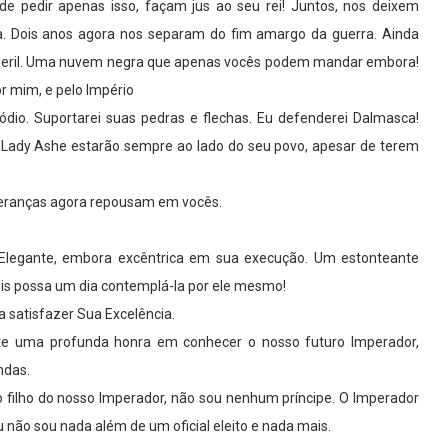
de pedir apenas isso, façam jus ao seu rei! Juntos, nos deixem
a. Dois anos agora nos separam do fim amargo da guerra. Ainda
pueril. Uma nuvem negra que apenas vocês podem mandar embora!
r mim, e pelo Império
 ódio. Suportarei suas pedras e flechas. Eu defenderei Dalmasca!
e Lady Ashe estarão sempre ao lado do seu povo, apesar de terem
peranças agora repousam em vocês.
 Elegante, embora excêntrica em sua execução. Um estonteante
is possa um dia contemplá-la por ele mesmo!
a satisfazer Sua Excelência.
nte uma profunda honra em conhecer o nosso futuro Imperador,
ndas.
to filho do nosso Imperador, não sou nenhum príncipe. O Imperador
u não sou nada além de um oficial eleito e nada mais.