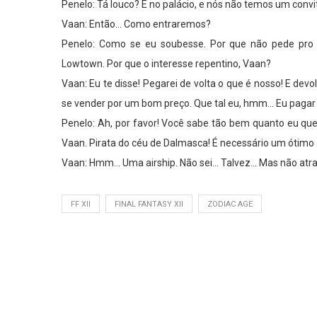
Penelo: Tá louco? É no palácio, e nós não temos um convi
Vaan: Então… Como entraremos?
Penelo: Como se eu soubesse. Por que não pede pro 
Lowtown. Por que o interesse repentino, Vaan?
Vaan: Eu te disse! Pegarei de volta o que é nosso! E dev
se vender por um bom preço. Que tal eu, hmm… Eu pagar 
Penelo: Ah, por favor! Você sabe tão bem quanto eu que
Vaan. Pirata do céu de Dalmasca! É necessário um ótimo a
Vaan: Hmm… Uma airship. Não sei… Talvez… Mas não atrav
FF XII
FINAL FANTASY XII
ZODIAC AGE