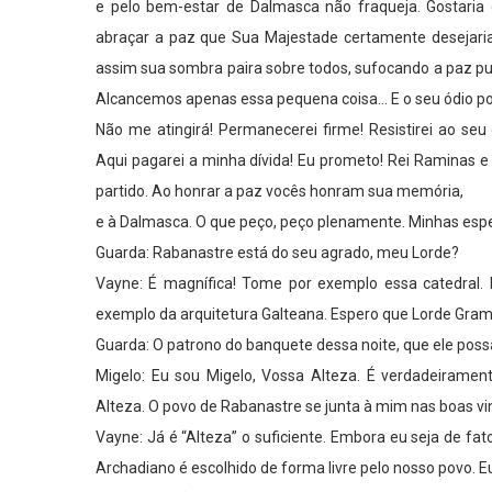
e pelo bem-estar de Dalmasca não fraqueja. Gostaria 
abraçar a paz que Sua Majestade certamente desejari
assim sua sombra paira sobre todos, sufocando a paz 
Alcancemos apenas essa pequena coisa… E o seu ódio po
Não me atingirá! Permanecerei firme! Resistirei ao seu
Aqui pagarei a minha dívida! Eu prometo! Rei Raminas 
partido. Ao honrar a paz vocês honram sua memória,
e à Dalmasca. O que peço, peço plenamente. Minhas es
Guarda: Rabanastre está do seu agrado, meu Lorde?
Vayne: É magnífica! Tome por exemplo essa catedral.
exemplo da arquitetura Galteana. Espero que Lorde Gram
Guarda: O patrono do banquete dessa noite, que ele poss
Migelo: Eu sou Migelo, Vossa Alteza. É verdadeirame
Alteza. O povo de Rabanastre se junta à mim nas boas vi
Vayne: Já é “Alteza” o suficiente. Embora eu seja de fa
Archadiano é escolhido de forma livre pelo nosso povo. E