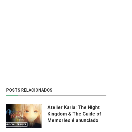
POSTS RELACIONADOS
Atelier Karia: The Night
Kingdom & The Guide of
Memories é anunciado
RUNESCAPE: DRAGONWILDS
METAPHOR: REFANTAZIO CH
EGA AO NINTENDO SWITCH 2 E...
AO NINTENDO SWITCH 2 EM.
09/06/2026