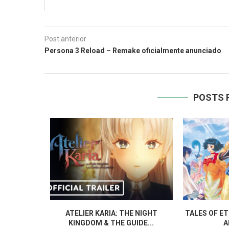
Post anterior
Persona 3 Reload – Remake oficialmente anunciado
POSTS 
’S WEAVE É
ATELIER KARIA: THE NIGHT
TALES OF E
TENDO...
KINGDOM & THE GUIDE...
A