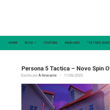
HOME
BLOG
YOUTUBE
ANÁLISES
“TÁ TUDO AQUI
Persona 5 Tactica – Novo Spin O
Escrito por
A Itinerante
11/06/2023